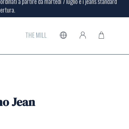
pertura.
rdinati a partire da martedì 7 luglio e i jeans standard
pertura.
THE MILL
mo Jean