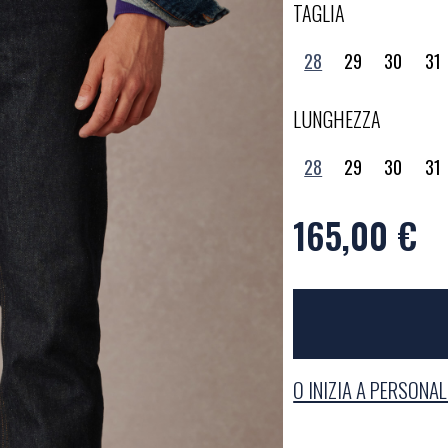
TAGLIA
28
29
30
31
LUNGHEZZA
28
29
30
31
165,00 €
O INIZIA A PERSONA