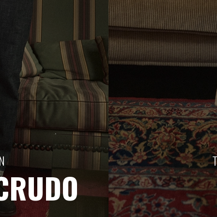
N
 CRUDO