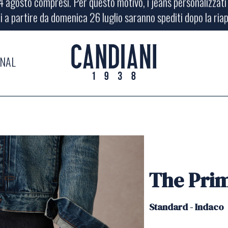
i a partire da domenica 26 luglio saranno spediti dopo la ria
 agosto compresi. Per questo motivo, i jeans personalizzati o
i a partire da domenica 26 luglio saranno spediti dopo la ria
RNAL
The Pri
Standard -
Indaco