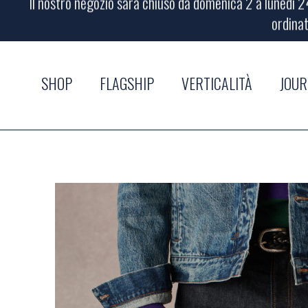
ordinat
Il nostro negozio sarà chiuso da domenica 2 a lunedì 24
ordinat
SHOP
FLAGSHIP
VERTICALITÀ
JOU