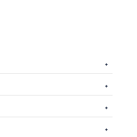
+
+
+
+