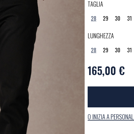
TAGLIA
28
29
30
31
LUNGHEZZA
28
29
30
31
165,00 €
O INIZIA A PERSONA