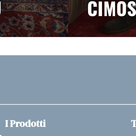
U
CIMOS
I Prodotti
T