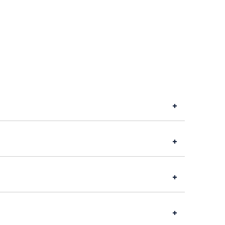
+
+
+
+