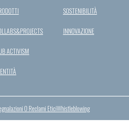
RODOTTI
SOSTENIBILITÀ
OLLABS&PROJECTS
INNOVAZIONE
UB ACTIVISM
DENTITÀ
egnalazioni O Reclami Etici
Whistleblowing