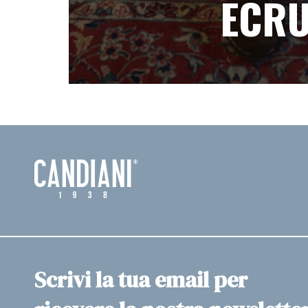
ECR
Scrivi la tua email per