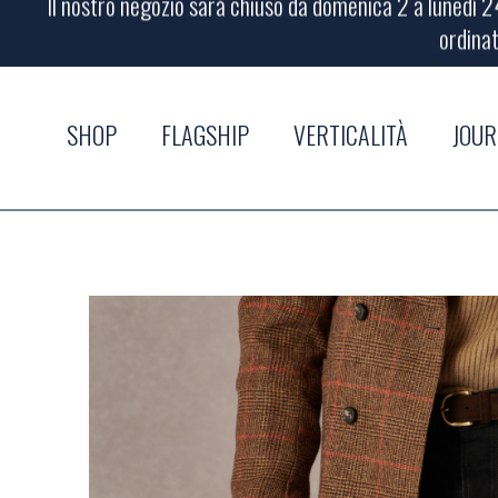
ordinat
Il nostro negozio sarà chiuso da domenica 2 a lunedì 24
ordinat
SHOP
FLAGSHIP
VERTICALITÀ
JOU