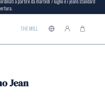
pertura.
rdinati a partire da martedì 7 luglio e i jeans standard
pertura.
THE MILL
mo Jean