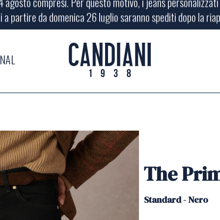
i a partire da domenica 26 luglio saranno spediti dopo la ria
 agosto compresi. Per questo motivo, i jeans personalizzati o
i a partire da domenica 26 luglio saranno spediti dopo la ria
RNAL
The Pri
Standard -
Nero