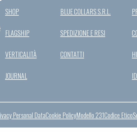
r
SHOP
BLUE COLLARS S.R.L.
P
A
FLAGSHIP
SPEDIZIONE E RESI
C
VERTICALITÀ
CONTATTI
H
JOURNAL
I
ivacy Personal Data
Cookie Policy
Modello 231
Codice Etico
S