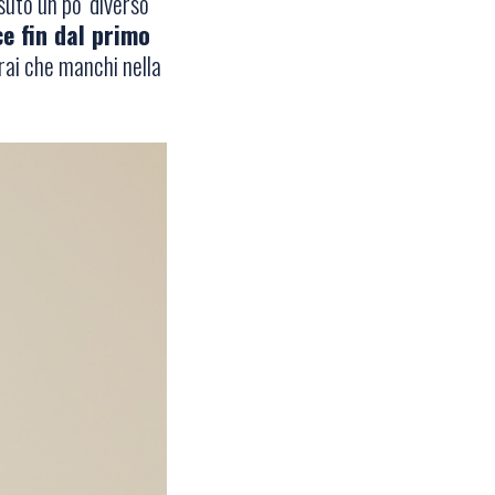
suto un po’ diverso
ce fin dal primo
rai che manchi nella