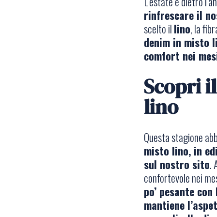
L’estate è dietro l’
rinfrescare il n
scelto il
lino
, la fi
denim in misto l
comfort nei mesi
Scopri i
lino
Questa stagione abb
misto lino, in ed
sul nostro sito
. 
confortevole nei mes
po’ pesante con 
mantiene l’aspet