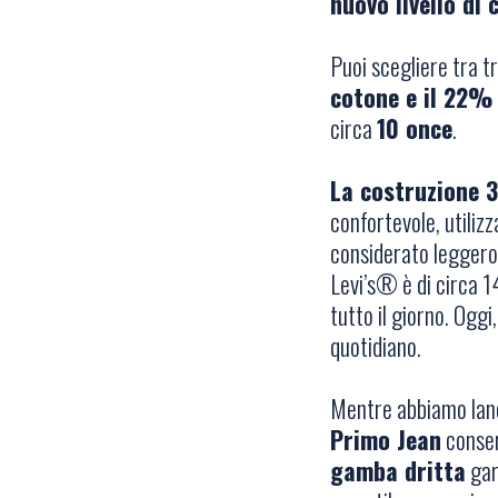
nuovo livello di
Puoi scegliere tra t
cotone e il 22% d
circa
10 once
.
La costruzione 3
confortevole, utilizz
considerato leggero
Levi’s® è di circa 1
tutto il giorno. Ogg
quotidiano.
Mentre abbiamo lanci
Primo Jean
conser
gamba dritta
gar