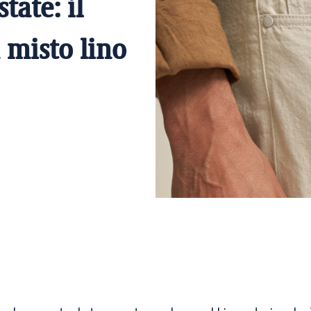
tate: il
 misto lino