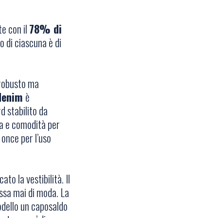
te con il
78% di
so di ciascuna è di
 robusto ma
denim
è
 stabilito da
za e comodità per
3 once per l’uso
o la vestibilità. Il
ssa mai di moda. La
dello un caposaldo