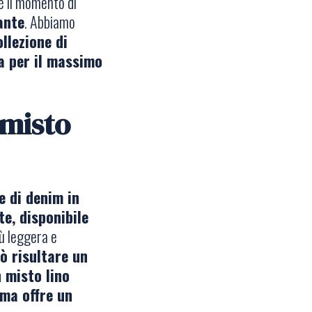
è il momento di
ante
. Abbiamo
ollezione di
ta per il massimo
 misto
e di denim in
te, disponibile
iù leggera e
ò risultare un
 misto lino
 ma offre un