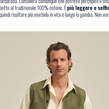
uardaroba. Considera comunque che potresti percepire il tes
spetto al tradizionale 100% cotone. È
più leggero e soffi
uindi risultare più morbido in vita e lungo la gamba. Non vor