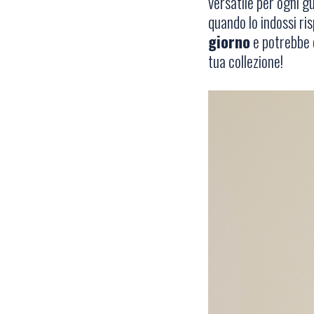
versatile per ogni g
quando lo indossi ri
giorno
e potrebbe q
tua collezione!