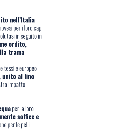
to nell’Italia
ovesi per i loro capi
volutasi in seguito in
ome ordito,
ella trama
.
re tessile europeo
 unito al lino
stro impatto
cqua
per la loro
mente soffice e
ne per le pelli