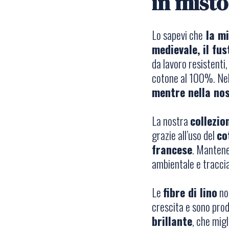
in misto
Lo sapevi che
la mi
medievale, il fu
da lavoro resistenti
cotone al 100%. Nel 
mentre nella nos
La nostra
collezio
grazie all’uso del
co
francese
. Manten
ambientale e traccia
Le
fibre di lino
no
crescita e sono pro
brillante
, che mig