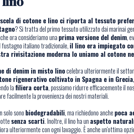
 lino
scela di cotone e lino ci riporta al tessuto preferi
stagno
? Si tratta del primo tessuto utilizzato dai marinai gen
, che ora consideriamo una
prima versione del denim
, e
fustagno italiano tradizionale,
il lino era impiegato c
tra rivisitazione moderna lo uniamo al cotone n
ne di denim in misto lino
celebra ulteriormente il setto
tone rigenerativo coltivato in Spagna e in Grecia,
endo la
filiera corta
, possiamo ridurre efficacemente il no
re facilmente la provenienza dei nostri materiali.
n solo sono
biodegradabili
, ma richiedono anche
poca a
dotte
senza scarti
. Inoltre, il lino ha un
aspetto natural
liora ulteriormente con ogni lavaggio. È anche un’ottima opzio