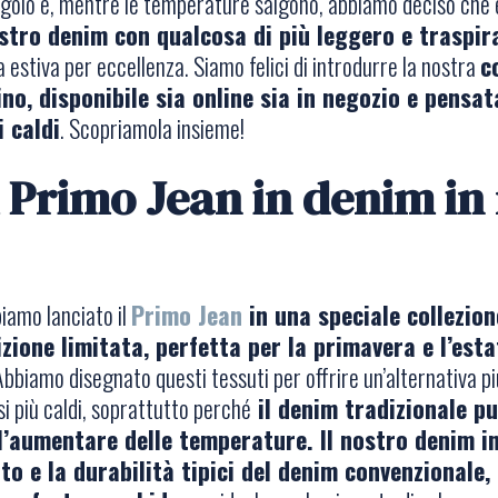
angolo e, mentre le temperature salgono, abbiamo deciso che 
ostro denim con qualcosa di più leggero e traspir
bra estiva per eccellenza. Siamo felici di introdurre la nostra
c
ino, disponibile sia online sia in negozio e pensa
 caldi
. Scopriamola insieme!
l Primo Jean in denim in
iamo lanciato il
Primo Jean
in una speciale collezion
izione limitata, perfetta per la primavera e l’esta
Abbiamo disegnato questi tessuti per offrire un’alternativa p
i più caldi, soprattutto perché
il denim tradizionale pu
l’aumentare delle temperature. Il nostro denim in
to e la durabilità tipici del denim convenzionale,