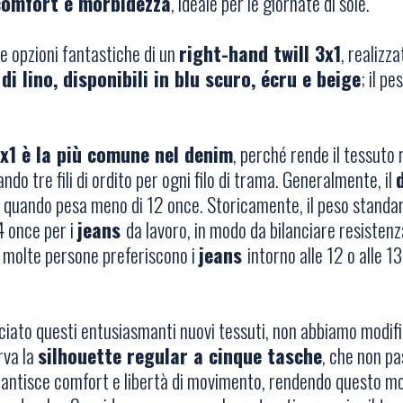
 comfort e morbidezza
, ideale per le giornate di sole.
re opzioni fantastiche di un
right-hand twill 3x1
, realizza
i lino, disponibili in blu scuro, écru e beige
; il pe
x1 è la più comune nel denim
, perché rende il tessuto
ando tre fili di ordito per ogni filo di trama. Generalmente, il
 quando pesa meno di 12 once. Storicamente, il peso standard
4 once per i
jeans
da lavoro, in modo da bilanciare resisten
i, molte persone preferiscono i
jeans
intorno alle 12 o alle 1
ato questi entusiasmanti nuovi tessuti, non abbiamo modificat
va la
silhouette regular a cinque tasche
, che non pa
antisce comfort e libertà di movimento, rendendo questo mo